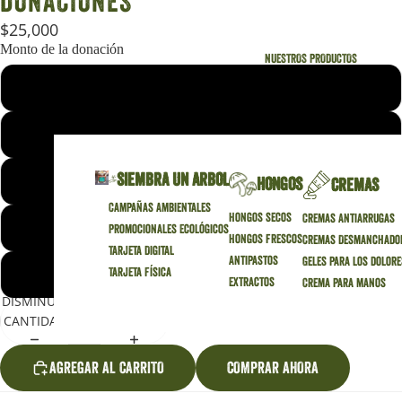
DONACIONES
$25,000
Monto de la donación
NUESTROS PRODUCTOS
25000
50000
SIEMBRA UN ARBOL
100000
HONGOS
CREMAS
Campañas Ambientales
Hongos secos
Cremas Antiarrugas
300000
Promocionales Ecológicos
Hongos frescos
Cremas Desmanchado
Tarjeta Digital
Antipastos
Geles para los dolore
Tarjeta Física
500000
Extractos
Crema para manos
DISMINUIR
AUMENTAR
CANTIDAD
CANTIDAD
AGREGAR AL CARRITO
COMPRAR AHORA